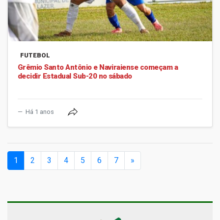
FUTEBOL
Grêmio Santo Antônio e Naviraiense começam a
decidir Estadual Sub-20 no sábado
Há 1 anos
(current)
1
2
3
4
5
6
7
»