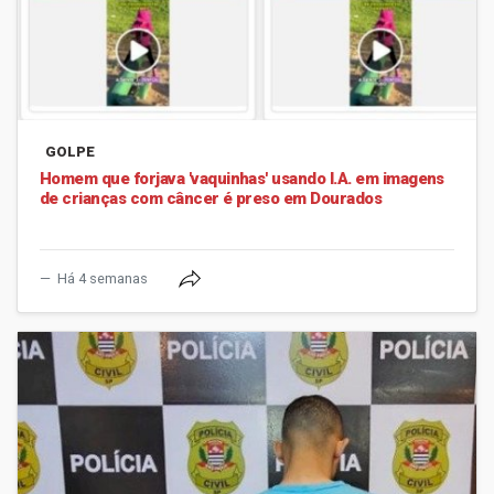
GOLPE
Homem que forjava 'vaquinhas' usando I.A. em imagens
de crianças com câncer é preso em Dourados
Há 4 semanas