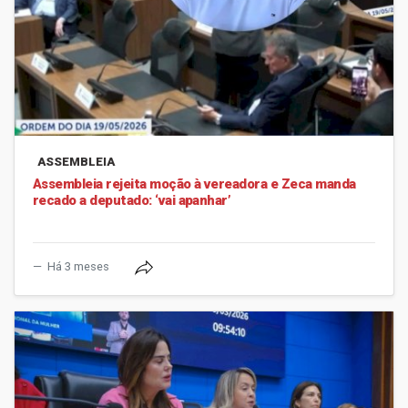
ASSEMBLEIA
Assembleia rejeita moção à vereadora e Zeca manda
recado a deputado: ‘vai apanhar’
Há 3 meses