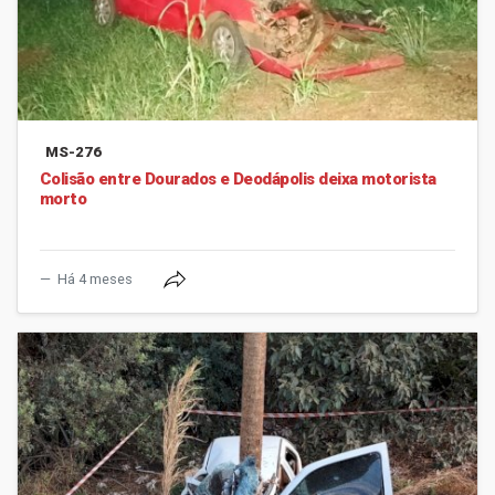
MS-276
Colisão entre Dourados e Deodápolis deixa motorista
morto
Há 4 meses