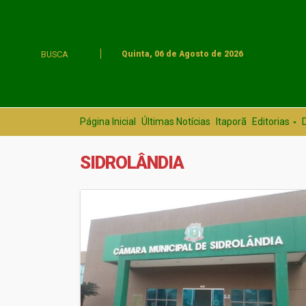
BUSCA
Quinta, 06 de Agosto de 2026
Página Inicial
Últimas Notícias
Itaporã
Editorias
SIDROLÂNDIA