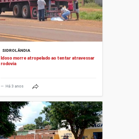
SIDROLÂNDIA
Idoso morre atropelado ao tentar atravessar
rodovia
Há 3 anos