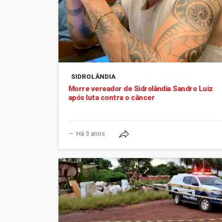
SIDROLÂNDIA
Morre vereador de Sidrolândia Sandro Luiz
após luta contra o câncer
Há 3 anos