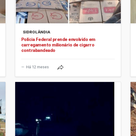
SIDROLÂNDIA
Polícia Federal prende envolvido em
carregamento milionário de cigarro
contrabandeado
Há 12 meses