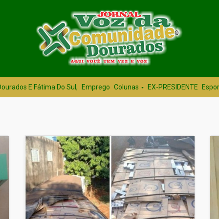
Dourados E Fátima Do Sul,
Emprego
Colunas
EX-PRESIDENTE
Espor