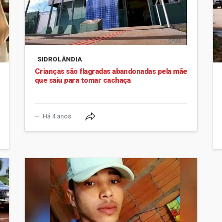
SIDROLÂNDIA
Crianças são flagradas abandonadas pela mãe
que saiu para tomar cachaça
Há 4 anos