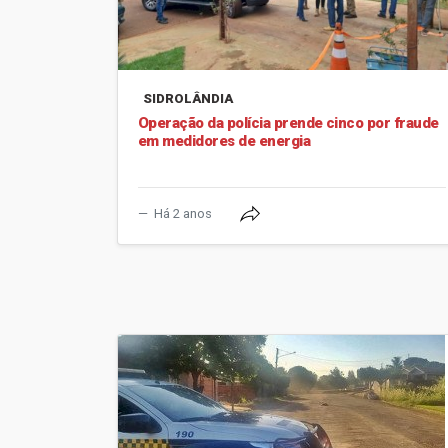
SIDROLÂNDIA
Operação da polícia prende cinco por fraude
em medidores de energia
Há 2 anos