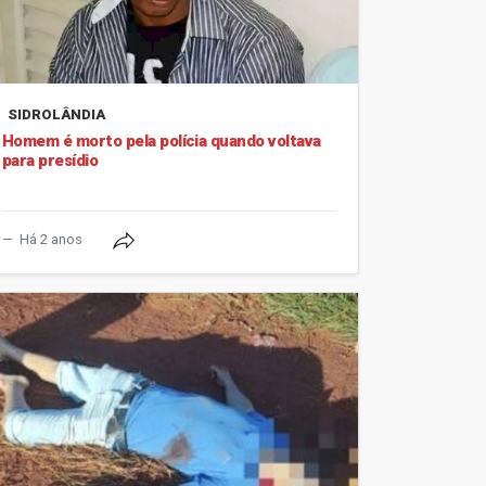
SIDROLÂNDIA
Homem é morto pela polícia quando voltava
para presídio
Há 2 anos