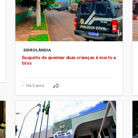
SIDROLÂNDIA
Suspeito de queimar duas crianças é morto a
tiros
Há 3 anos