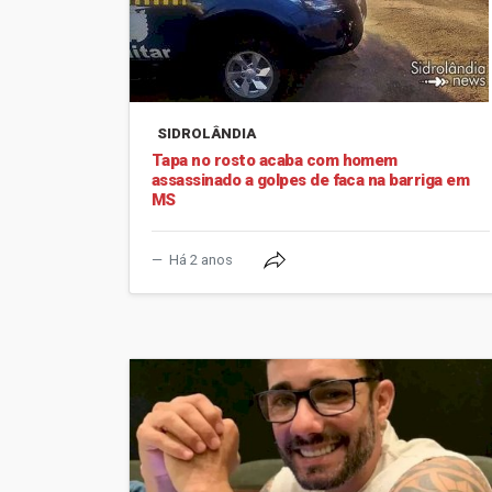
SIDROLÂNDIA
Tapa no rosto acaba com homem
assassinado a golpes de faca na barriga em
MS
Há 2 anos