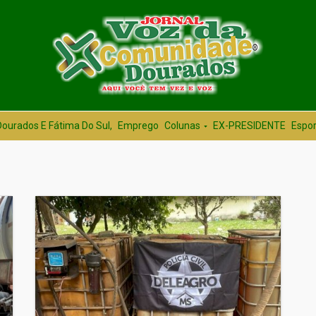
Dourados E Fátima Do Sul,
Emprego
Colunas
EX-PRESIDENTE
Espor