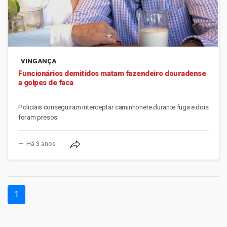
VINGANÇA
Funcionários demitidos matam fazendeiro douradense
a golpes de faca
Policiais conseguiram interceptar caminhonete durante fuga e dois
foram presos
Há 3 anos
(current)
1