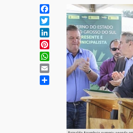
Facebook
Twitter
LinkedIn
Pinterest
WhatsApp
Email
Compartilhar
Reinaldo Azambuja cumpriu agenda em