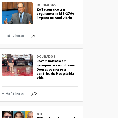
DOURADOS
Zé Teixeira cobra
segurança na MS-276 e
limpeza no Anel Viário
Há 17 horas
DOURADOS
Jovem baleado em
garagem de veículos em
Dourados morre a
caminho do Hospital da
Vida
Há 18 horas
STF