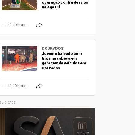
operação contra desvios
na Agesul
Há 19 horas
DOURADOS
Jovem é baleado com
tiros na cabeça em
garagem de veículos em
Dourados
Há 19 horas
BLICIDADE