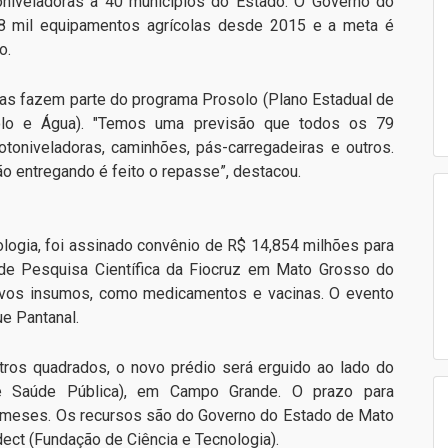
iveladoras a 40 municípios do Estado. O Governo do
,8 mil equipamentos agrícolas desde 2015 e a meta é
o.
as fazem parte do programa Prosolo (Plano Estadual de
lo e Água). "Temos uma previsão que todos os 79
toniveladoras, caminhões, pás-carregadeiras e outros.
ão entregando é feito o repasse”, destacou.
nologia, foi assinado convênio de R$ 14,854 milhões para
 de Pesquisa Científica da Fiocruz em Mato Grosso do
novos insumos, como medicamentos e vacinas. O evento
ue Pantanal.
tros quadrados, o novo prédio será erguido ao lado do
de Saúde Pública), em Campo Grande. O prazo para
 meses. Os recursos são do Governo do Estado de Mato
ect (Fundação de Ciência e Tecnologia).