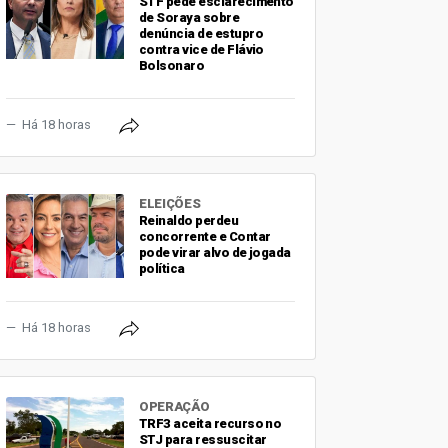
STF pede esclarecimento
de Soraya sobre
denúncia de estupro
contra vice de Flávio
Bolsonaro
Há 18 horas
ELEIÇÕES
Reinaldo perdeu
concorrente e Contar
pode virar alvo de jogada
política
Há 18 horas
OPERAÇÃO
TRF3 aceita recurso no
STJ para ressuscitar