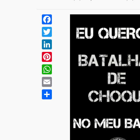
Facebook
Twitter
LinkedIn
Pinterest
WhatsApp
Email
Compartilhar