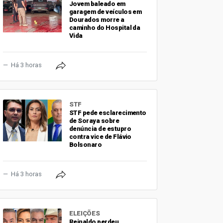
Jovem baleado em
garagem de veículos em
Dourados morre a
caminho do Hospital da
Vida
Há 3 horas
STF
STF pede esclarecimento
de Soraya sobre
denúncia de estupro
contra vice de Flávio
Bolsonaro
Há 3 horas
ELEIÇÕES
Reinaldo perdeu