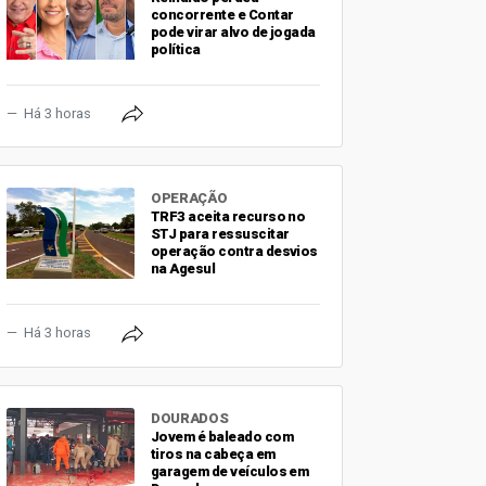
concorrente e Contar
pode virar alvo de jogada
política
Há 3 horas
OPERAÇÃO
TRF3 aceita recurso no
STJ para ressuscitar
operação contra desvios
na Agesul
Há 3 horas
DOURADOS
Jovem é baleado com
tiros na cabeça em
garagem de veículos em