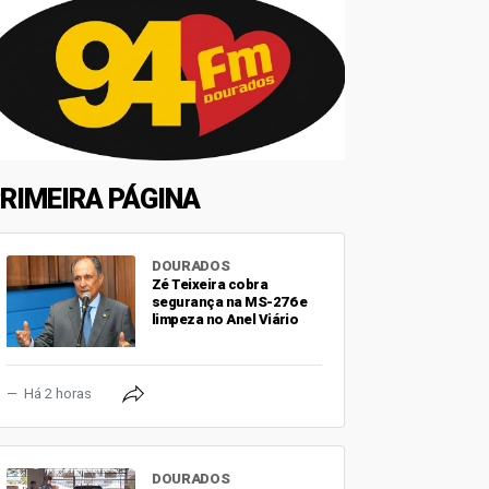
RIMEIRA PÁGINA
DOURADOS
Zé Teixeira cobra
segurança na MS-276 e
limpeza no Anel Viário
Há 2 horas
DOURADOS