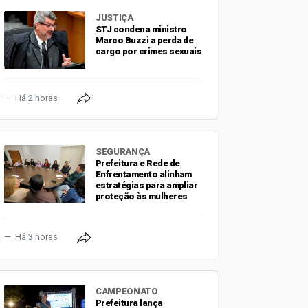
JUSTIÇA
STJ condena ministro
Marco Buzzi a perda de
cargo por crimes sexuais
Há 2 horas
SEGURANÇA
Prefeitura e Rede de
Enfrentamento alinham
estratégias para ampliar
proteção às mulheres
Há 3 horas
CAMPEONATO
Prefeitura lança