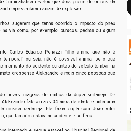
de Criminalística revelou que dois pneus do ônibus da
sandro apresentaram sinais de explosão.
ritos sugerem que tenha ocorrido o impacto do pneu
o na via como, por exemplo, buracos, pedras ou algum
rito Carlos Eduardo Penazzi Filho afirma que não é
 temporal', ou seja, não é possível afirmar se o que
no momento do acidente ou antes do veículo tombar na
ul-mato-grossense Aleksandro e mais cinco pessoas que
ando novas imagens do ônibus da dupla sertaneja. De
 Aleksandro faleceu aos 34 anos de idade e tinha uma
 da música sertaneja. Ele fazia dupla com João Vitor
o, que também estava no acidente e se feriu.
ua internado e segue estável no Hospital Regional de