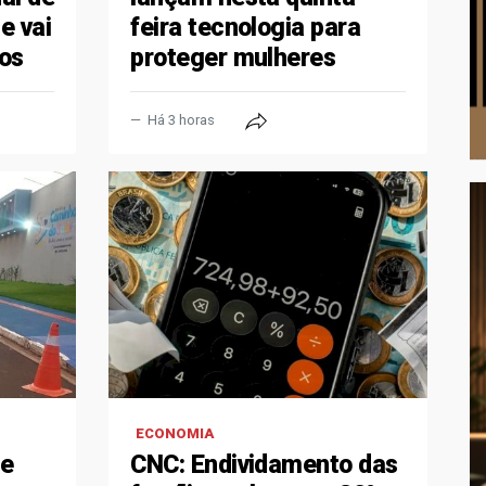
e vai
feira tecnologia para
ios
proteger mulheres
Há 3 horas
ECONOMIA
te
CNC: Endividamento das