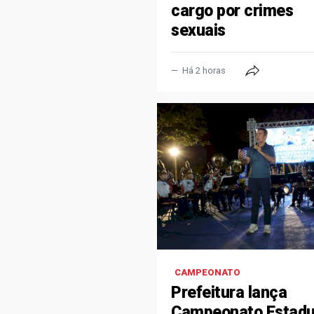
cargo por crimes
sexuais
Há 2 horas
CAMPEONATO
Prefeitura lança
Campeonato Estadu