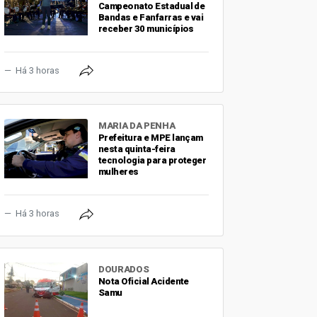
Campeonato Estadual de
Bandas e Fanfarras e vai
receber 30 municípios
Há 3 horas
MARIA DA PENHA
Prefeitura e MPE lançam
nesta quinta-feira
tecnologia para proteger
mulheres
Há 3 horas
DOURADOS
Nota Oficial Acidente
Samu