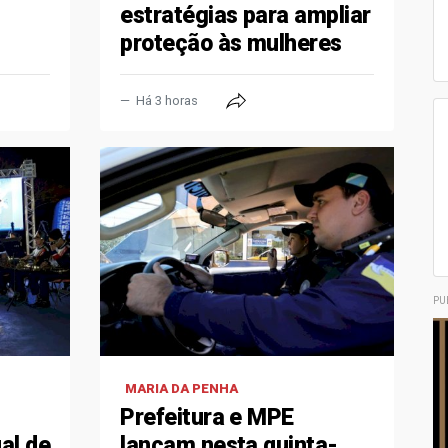
estratégias para ampliar
proteção às mulheres
Há 3 horas
PU
MARIA DA PENHA
Prefeitura e MPE
al de
lançam nesta quinta-