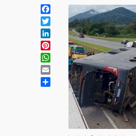
Facebook
Twitter
LinkedIn
Pinterest
WhatsApp
Email
Compartilhar