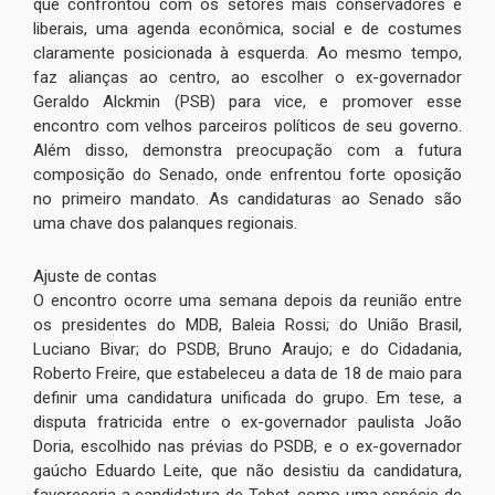
que confrontou com os setores mais conservadores e
liberais, uma agenda econômica, social e de costumes
claramente posicionada à esquerda. Ao mesmo tempo,
faz alianças ao centro, ao escolher o ex-governador
Geraldo Alckmin (PSB) para vice, e promover esse
encontro com velhos parceiros políticos de seu governo.
Além disso, demonstra preocupação com a futura
composição do Senado, onde enfrentou forte oposição
no primeiro mandato. As candidaturas ao Senado são
uma chave dos palanques regionais.
Ajuste de contas
O encontro ocorre uma semana depois da reunião entre
os presidentes do MDB, Baleia Rossi; do União Brasil,
Luciano Bivar; do PSDB, Bruno Araujo; e do Cidadania,
Roberto Freire, que estabeleceu a data de 18 de maio para
definir uma candidatura unificada do grupo. Em tese, a
disputa fratricida entre o ex-governador paulista João
Doria, escolhido nas prévias do PSDB, e o ex-governador
gaúcho Eduardo Leite, que não desistiu da candidatura,
favoreceria a candidatura de Tebet, como uma espécie de