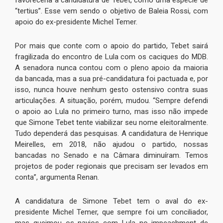
“tertius”. Esse vem sendo o objetivo de Baleia Rossi, com
apoio do ex-presidente Michel Temer.
Por mais que conte com o apoio do partido, Tebet sairá
fragilizada do encontro de Lula com os caciques do MDB.
A senadora nunca contou com o pleno apoio da maioria
da bancada, mas a sua pré-candidatura foi pactuada e, por
isso, nunca houve nenhum gesto ostensivo contra suas
articulações. A situação, porém, mudou. “Sempre defendi
o apoio ao Lula no primeiro turno, mas isso não impede
que Simone Tebet tente viabilizar seu nome eleitoralmente.
Tudo dependerá das pesquisas. A candidatura de Henrique
Meirelles, em 2018, não ajudou o partido, nossas
bancadas no Senado e na Câmara diminuíram. Temos
projetos de poder regionais que precisam ser levados em
conta”, argumenta Renan.
A candidatura de Simone Tebet tem o aval do ex-
presidente Michel Temer, que sempre foi um conciliador,
mas queimou os navios com Lula no impeachment de