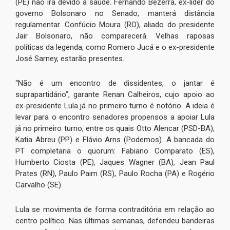
(PE) não irá devido à saúde. Fernando Bezerra, ex-líder do
governo Bolsonaro no Senado, manterá distância
regulamentar. Confúcio Moura (RO), aliado do presidente
Jair Bolsonaro, não comparecerá. Velhas raposas
políticas da legenda, como Romero Jucá e o ex-presidente
José Sarney, estarão presentes.
“Não é um encontro de dissidentes, o jantar é
suprapartidário”, garante Renan Calheiros, cujo apoio ao
ex-presidente Lula já no primeiro turno é notório. A ideia é
levar para o encontro senadores propensos a apoiar Lula
já no primeiro turno, entre os quais Otto Alencar (PSD-BA),
Katia Abreu (PP) e Flávio Arns (Podemos). A bancada do
PT completaria o quorum: Fabiano Comparato (ES),
Humberto Ciosta (PE), Jaques Wagner (BA), Jean Paul
Prates (RN), Paulo Paim (RS), Paulo Rocha (PA) e Rogério
Carvalho (SE).
Lula se movimenta de forma contraditória em relação ao
centro político. Nas últimas semanas, defendeu bandeiras